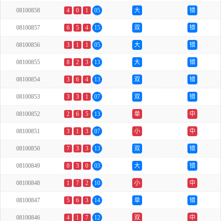
08100858
4
0
1
05
大
错
08100857
6
5
4
15
双
错
08100856
3
1
1
05
大
错
08100855
8
2
3
13
大
错
08100854
3
6
4
13
双
错
08100853
3
3
1
07
双
错
08100852
2
6
5
13
单
中
08100851
3
1
3
07
小
中
08100850
7
3
3
13
双
错
08100849
0
3
0
03
大
错
08100848
1
7
2
10
小
中
08100847
5
6
3
14
单
错
08100846
4
1
7
12
双
中