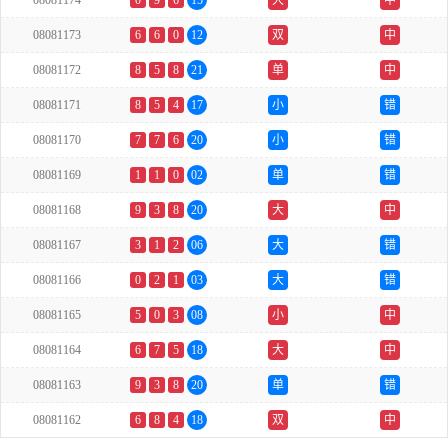
08081174
0
9
6
15
大
中
08081173
6
6
0
12
双
中
08081172
8
5
8
21
单
中
08081171
8
5
4
17
小
错
08081170
7
7
6
20
小
错
08081169
1
1
0
02
单
错
08081168
9
3
8
20
大
中
08081167
3
1
2
06
大
错
08081166
0
2
1
03
大
错
08081165
5
0
3
08
小
中
08081164
6
7
5
18
大
中
08081163
9
3
8
20
单
错
08081162
6
8
4
18
双
中