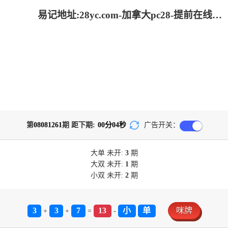
易记地址:28yc.com-加拿大pc28-提前在线预测官网-加拿大28pc预测结果查询_专注研究加拿大预测!
第
08081261
期 距下期:
00
分
04
秒
广告开关：
大单
未开:
3
期
大双
未开:
1
期
小双
未开:
2
期
3
3
7
13
小
单
咪牌
+
+
=
-