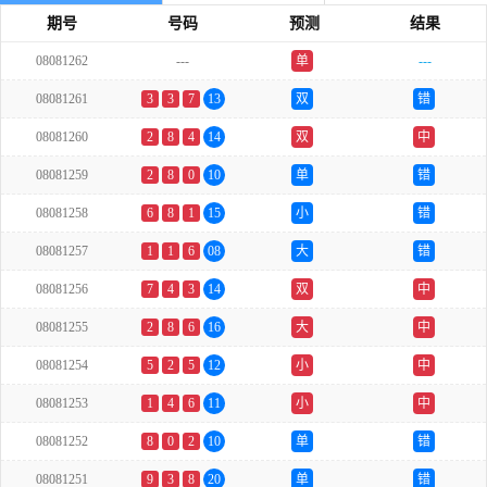
期号
号码
预测
结果
08081262
---
单
---
08081261
3
3
7
13
双
错
08081260
2
8
4
14
双
中
08081259
2
8
0
10
单
错
08081258
6
8
1
15
小
错
08081257
1
1
6
08
大
错
08081256
7
4
3
14
双
中
08081255
2
8
6
16
大
中
08081254
5
2
5
12
小
中
08081253
1
4
6
11
小
中
08081252
8
0
2
10
单
错
08081251
9
3
8
20
单
错