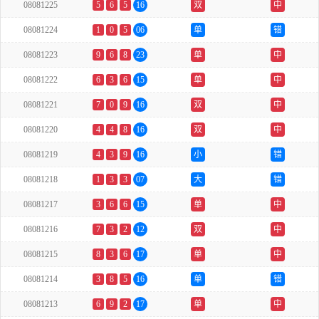
08081225
5
6
5
16
双
中
08081224
1
0
5
06
单
错
08081223
9
6
8
23
单
中
08081222
6
3
6
15
单
中
08081221
7
0
9
16
双
中
08081220
4
4
8
16
双
中
08081219
4
3
9
16
小
错
08081218
1
3
3
07
大
错
08081217
3
6
6
15
单
中
08081216
7
3
2
12
双
中
08081215
8
3
6
17
单
中
08081214
3
8
5
16
单
错
08081213
6
9
2
17
单
中