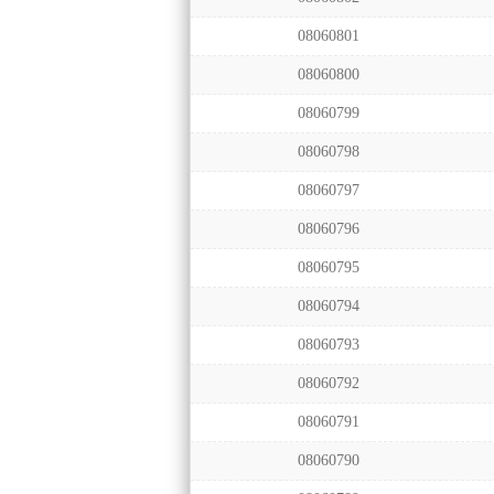
08060801
08060800
08060799
08060798
08060797
08060796
08060795
08060794
08060793
08060792
08060791
08060790