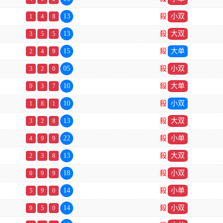
13
殺
小双
1
4
8
13
殺
大双
3
5
5
15
殺
大单
2
4
9
05
殺
小双
3
2
0
10
殺
大单
0
3
7
10
殺
小双
1
8
1
13
殺
大双
3
2
8
22
殺
小单
4
9
9
13
殺
大双
2
3
8
18
殺
小双
0
9
9
14
殺
小单
5
9
0
14
殺
小双
9
5
0