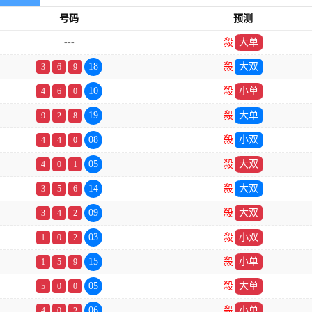
号码
预测
---
殺
大单
18
殺
大双
3
6
9
10
殺
小单
4
6
0
19
殺
大单
9
2
8
08
殺
小双
4
4
0
05
殺
大双
4
0
1
14
殺
大双
3
5
6
09
殺
大双
3
4
2
03
殺
小双
1
0
2
15
殺
小单
1
5
9
05
殺
大单
5
0
0
06
殺
小单
4
0
2