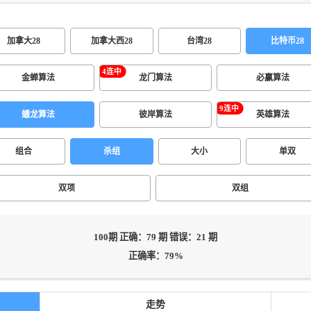
加拿大28
加拿大西28
台湾28
比特币28
金蝉算法
龙门算法
必赢算法
蟠龙算法
彼岸算法
英雄算法
组合
杀组
大小
单双
双项
双组
100期 正确：79 期 错误：21 期
正确率：79%
走势