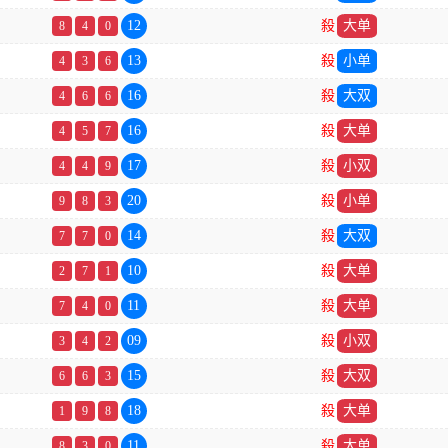
12
殺
大单
8
4
0
13
殺
小单
4
3
6
16
殺
大双
4
6
6
16
殺
大单
4
5
7
17
殺
小双
4
4
9
20
殺
小单
9
8
3
14
殺
大双
7
7
0
10
殺
大单
2
7
1
11
殺
大单
7
4
0
09
殺
小双
3
4
2
15
殺
大双
6
6
3
18
殺
大单
1
9
8
11
殺
大单
8
3
0