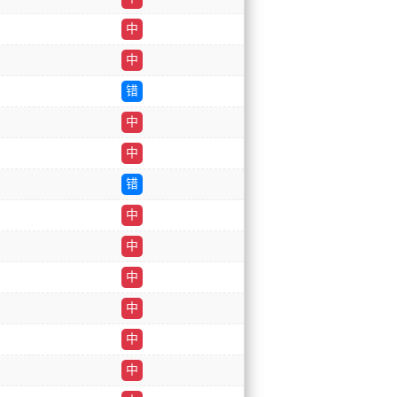
中
中
错
中
中
错
中
中
中
中
中
中