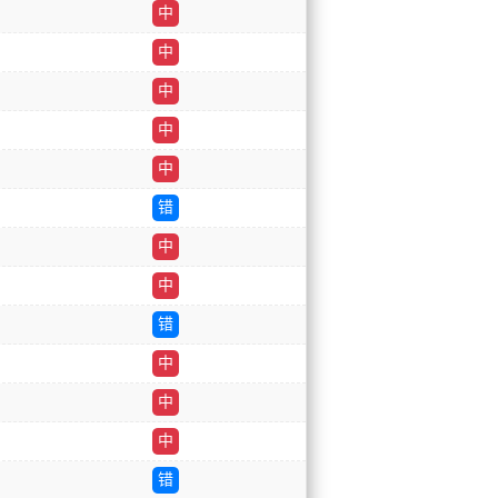
中
中
中
中
中
错
中
中
错
中
中
中
错