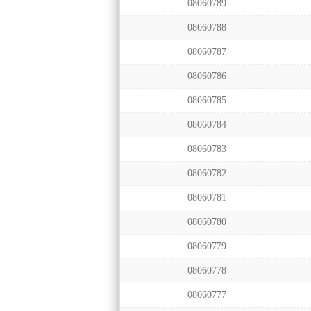
08060789
08060788
08060787
08060786
08060785
08060784
08060783
08060782
08060781
08060780
08060779
08060778
08060777