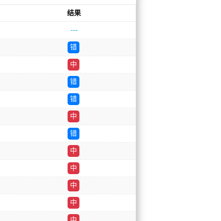
结果
---
错
中
错
错
中
错
中
中
中
中
中