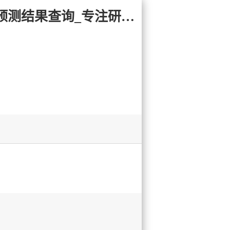
易记地址:28yc.com-加拿大pc28-提前在线预测官网-加拿大28pc预测结果查询_专注研究加拿大预测!