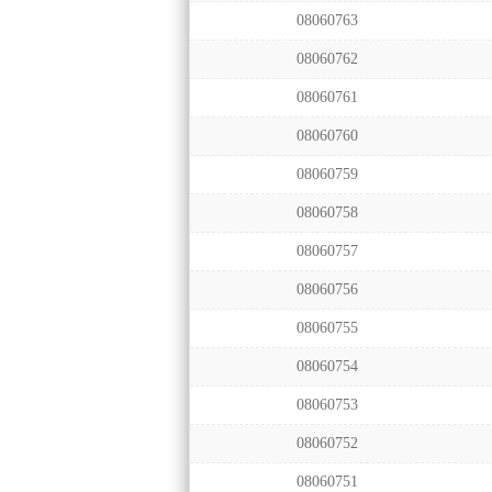
08060763
08060762
08060761
08060760
08060759
08060758
08060757
08060756
08060755
08060754
08060753
08060752
08060751