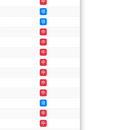
中
错
错
中
中
中
中
中
中
中
错
中
中