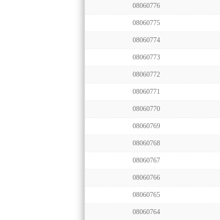
08060776
08060775
08060774
08060773
08060772
08060771
08060770
08060769
08060768
08060767
08060766
08060765
08060764