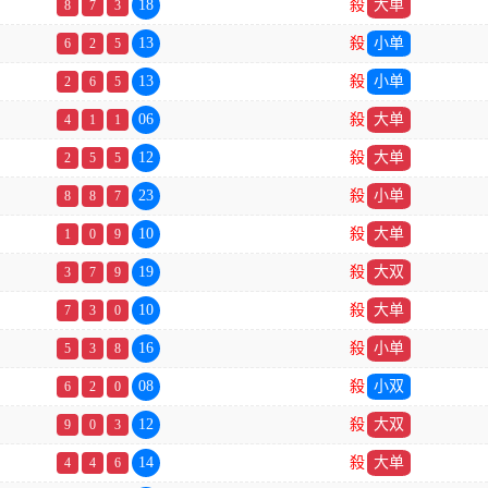
18
殺
大单
8
7
3
13
殺
小单
6
2
5
13
殺
小单
2
6
5
06
殺
大单
4
1
1
12
殺
大单
2
5
5
23
殺
小单
8
8
7
10
殺
大单
1
0
9
19
殺
大双
3
7
9
10
殺
大单
7
3
0
16
殺
小单
5
3
8
08
殺
小双
6
2
0
12
殺
大双
9
0
3
14
殺
大单
4
4
6