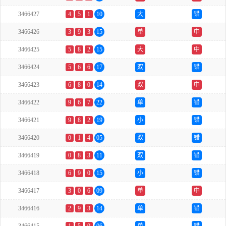
3466427
4
5
1
10
大
错
3466426
3
9
3
15
单
中
3466425
5
8
2
15
大
中
3466424
5
6
6
17
双
错
3466423
6
8
0
14
双
中
3466422
9
6
7
22
单
错
3466421
9
8
2
19
小
错
3466420
0
1
4
05
双
错
3466419
0
8
3
11
双
错
3466418
6
9
0
15
小
错
3466417
3
0
6
09
单
中
3466416
2
9
3
14
单
错