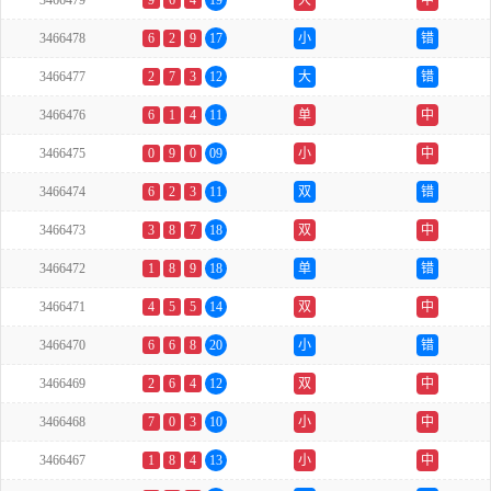
3466479
9
6
4
19
大
中
3466478
6
2
9
17
小
错
3466477
2
7
3
12
大
错
3466476
6
1
4
11
单
中
3466475
0
9
0
09
小
中
3466474
6
2
3
11
双
错
3466473
3
8
7
18
双
中
3466472
1
8
9
18
单
错
3466471
4
5
5
14
双
中
3466470
6
6
8
20
小
错
3466469
2
6
4
12
双
中
3466468
7
0
3
10
小
中
3466467
1
8
4
13
小
中