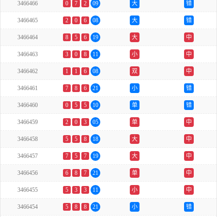
3466466
0
7
2
09
大
错
3466465
2
0
6
08
大
错
3466464
8
5
6
19
大
中
3466463
3
0
8
11
小
中
3466462
1
1
6
08
双
中
3466461
7
8
6
21
小
错
3466460
0
5
5
10
单
错
3466459
2
0
3
05
单
中
3466458
5
5
8
18
大
中
3466457
7
5
7
19
大
中
3466456
6
8
7
21
单
中
3466455
5
3
3
11
小
中
3466454
5
8
8
21
小
错