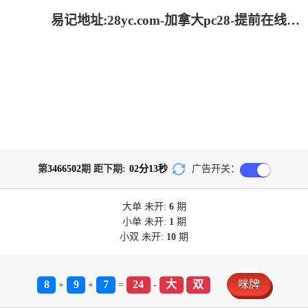
易记地址:28yc.com-加拿大pc28-提前在线预测官网-加拿大28pc预测结果查询_专注研究加拿大预测!
第
3466502
期 距下期:
02
分
13
秒
广告开关：
大单
未开:
6
期
小单
未开:
1
期
小双
未开:
10
期
8
9
7
24
大
双
咪牌
+
+
=
-