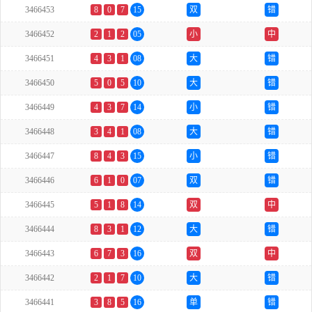
3466453
8
0
7
15
双
错
3466452
2
1
2
05
小
中
3466451
4
3
1
08
大
错
3466450
5
0
5
10
大
错
3466449
4
3
7
14
小
错
3466448
3
4
1
08
大
错
3466447
8
4
3
15
小
错
3466446
6
1
0
07
双
错
3466445
5
1
8
14
双
中
3466444
8
3
1
12
大
错
3466443
6
7
3
16
双
中
3466442
2
1
7
10
大
错
3466441
3
8
5
16
单
错