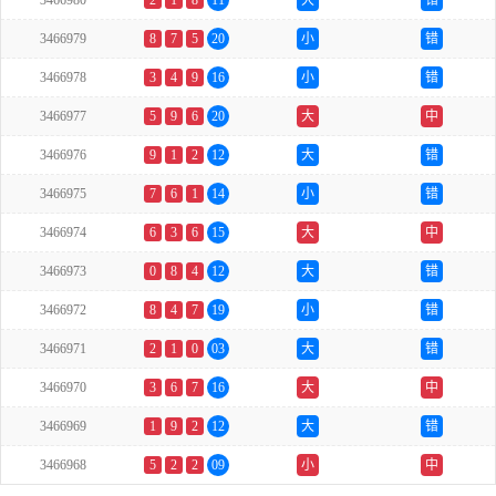
3466980
2
1
8
11
大
错
3466979
8
7
5
20
小
错
3466978
3
4
9
16
小
错
3466977
5
9
6
20
大
中
3466976
9
1
2
12
大
错
3466975
7
6
1
14
小
错
3466974
6
3
6
15
大
中
3466973
0
8
4
12
大
错
3466972
8
4
7
19
小
错
3466971
2
1
0
03
大
错
3466970
3
6
7
16
大
中
3466969
1
9
2
12
大
错
3466968
5
2
2
09
小
中