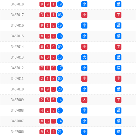
3467018
9
9
1
19
小
错
3467017
3
4
1
08
小
中
3467016
9
1
9
19
小
错
3467015
8
3
7
18
小
错
3467014
6
3
0
09
小
中
3467013
6
0
7
13
大
错
3467012
7
1
9
17
小
错
3467011
2
1
3
06
小
中
3467010
8
9
3
20
小
错
3467009
2
6
6
14
大
中
3467008
4
2
8
14
小
错
3467007
8
3
3
14
小
错
3467006
9
8
4
21
小
错