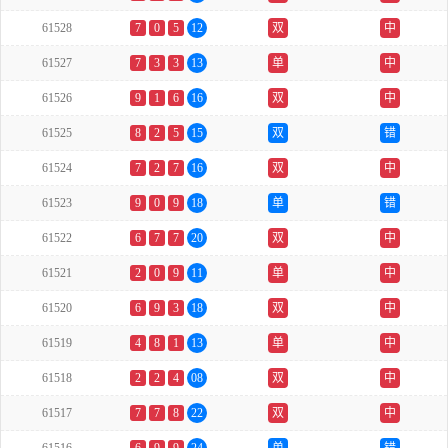
61528
7
0
5
12
双
中
61527
7
3
3
13
单
中
61526
9
1
6
16
双
中
61525
8
2
5
15
双
错
61524
7
2
7
16
双
中
61523
9
0
9
18
单
错
61522
6
7
7
20
双
中
61521
2
0
9
11
单
中
61520
6
9
3
18
双
中
61519
4
8
1
13
单
中
61518
2
2
4
08
双
中
61517
7
7
8
22
双
中