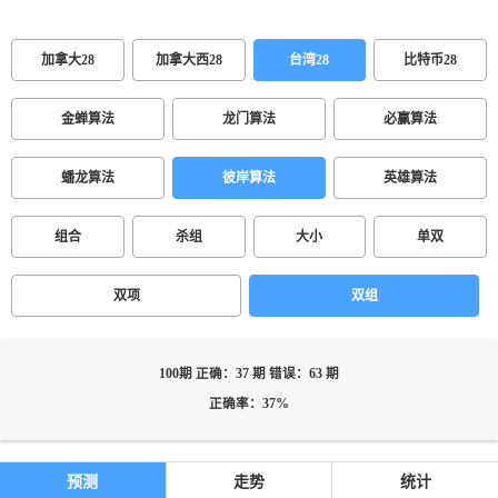
加拿大28
加拿大西28
台湾28
比特币28
金蝉算法
龙门算法
必赢算法
蟠龙算法
彼岸算法
英雄算法
组合
杀组
大小
单双
双项
双组
100期 正确：37 期 错误：63 期
正确率：37%
预测
走势
统计