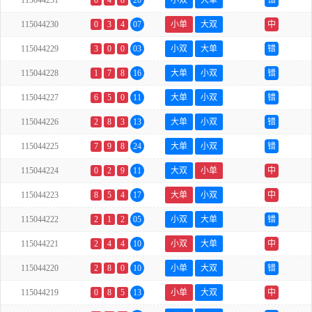
115044231
8
4
8
20
小双
大单
错
115044230
0
3
4
07
小单
大双
中
115044229
3
0
0
03
小双
大单
错
115044228
1
7
8
16
大单
小双
错
115044227
6
5
0
11
大单
小双
错
115044226
2
8
3
13
大单
小双
错
115044225
7
9
8
24
大单
小双
错
115044224
0
2
9
11
大双
小单
中
115044223
8
5
4
17
大单
小双
中
115044222
2
1
2
05
小双
大单
错
115044221
2
4
4
10
小双
大单
中
115044220
2
8
0
10
小单
大双
错
115044219
0
8
5
13
小单
大双
中