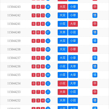
115044243
7
4
7
18
大双
小单
中
115044242
5
7
3
15
大双
小单
错
115044241
6
3
8
17
小双
大单
中
115044240
4
0
3
07
大单
小双
错
115044239
6
1
5
12
大双
小单
错
115044238
2
0
7
09
大双
小单
中
115044237
5
9
3
17
大双
小单
错
115044236
0
8
6
14
小双
大单
错
115044235
1
0
8
09
小双
大单
错
115044234
0
3
9
12
小双
大单
中
115044233
9
7
9
25
大单
小双
中
115044232
2
3
4
09
大单
小双
错