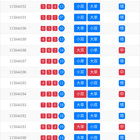
115044192
3
6
4
13
小双
大单
错
115044191
5
1
1
07
小双
大单
错
115044190
6
5
5
16
大单
小双
错
115044189
4
4
5
13
小双
大单
错
115044188
6
6
2
14
大双
小单
中
115044187
9
1
9
19
小单
大双
错
115044186
9
5
5
19
小双
大单
中
115044185
4
7
0
11
大单
小双
错
115044184
2
3
5
10
小双
大单
中
115044183
7
5
6
18
大单
小双
错
115044182
5
9
4
18
小双
大单
错
115044181
9
6
4
19
大单
小双
中
115044180
4
9
1
14
大单
小双
错