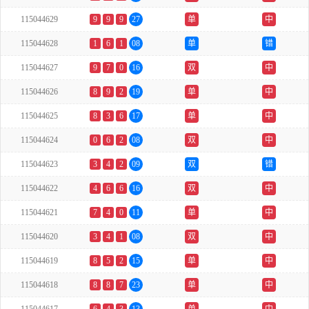
115044629
9
9
9
27
单
中
115044628
1
6
1
08
单
错
115044627
9
7
0
16
双
中
115044626
8
9
2
19
单
中
115044625
8
3
6
17
单
中
115044624
0
6
2
08
双
中
115044623
3
4
2
09
双
错
115044622
4
6
6
16
双
中
115044621
7
4
0
11
单
中
115044620
3
4
1
08
双
中
115044619
8
5
2
15
单
中
115044618
8
8
7
23
单
中