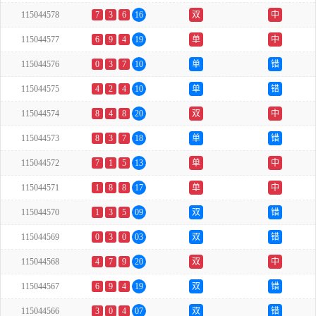
115044578
7
3
6
16
双
中
115044577
6
9
4
19
单
中
115044576
0
3
7
10
单
错
115044575
4
2
4
10
单
错
115044574
8
4
8
20
双
中
115044573
8
3
7
18
单
错
115044572
7
1
5
13
单
中
115044571
1
8
8
17
单
中
115044570
1
3
5
09
双
错
115044569
0
3
0
03
双
错
115044568
4
7
9
20
双
中
115044567
6
9
4
19
双
错
115044566
3
0
4
07
双
错