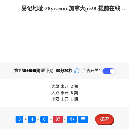
易记地址:28yc.com-加拿大pc28-提前在线预测官网-加拿大28pc预测结果查询_专注研究加拿大预测!
第
115044640
期 距下期:
00
分
20
秒
广告开关：
大单
未开:
2
期
大双
未开:
8
期
小双
未开:
1
期
3
4
0
07
小
单
咪牌
+
+
=
-