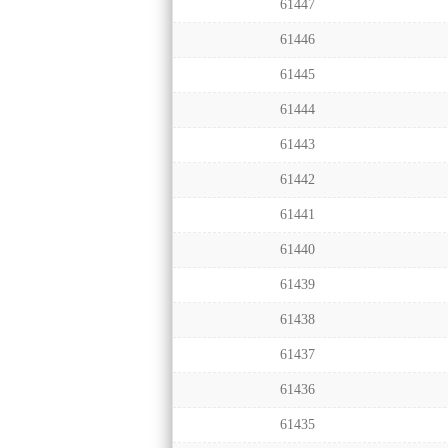
61447
61446
61445
61444
61443
61442
61441
61440
61439
61438
61437
61436
61435