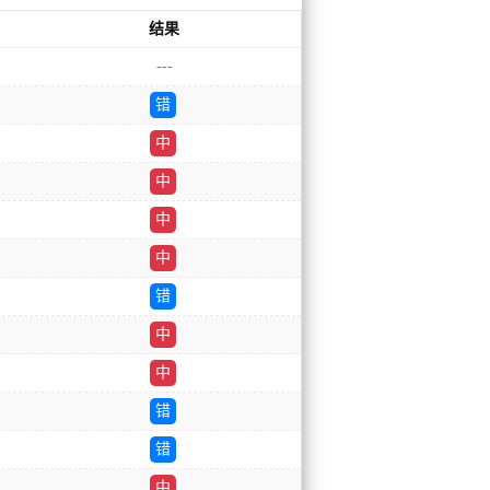
结果
---
错
中
中
中
中
错
中
中
错
错
中