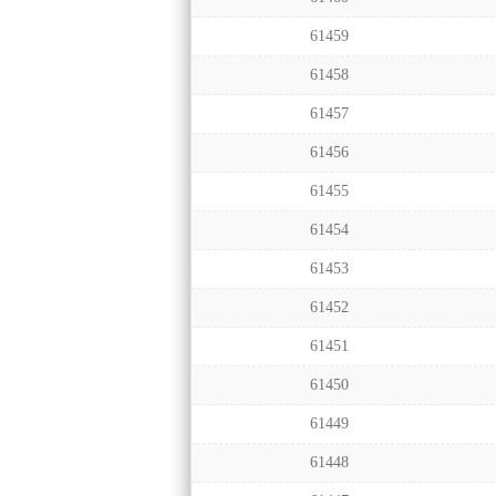
61459
61458
61457
61456
61455
61454
61453
61452
61451
61450
61449
61448