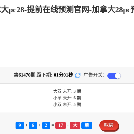
第
61470
期 距下期:
01
分
00
秒
广告开关：
大双
未开:
3
期
小单
未开:
6
期
小双
未开:
5
期
9
+
6
+
2
=
17
-
大
单
咪牌