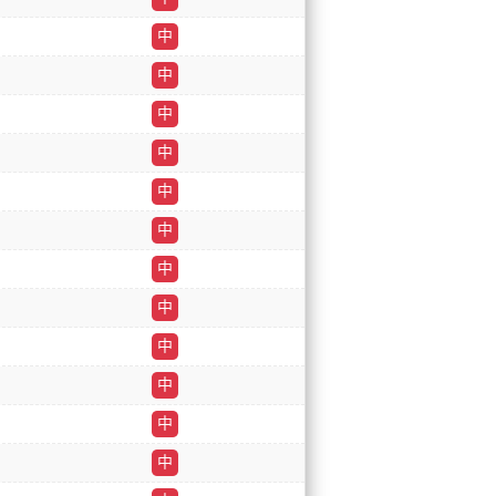
中
中
中
中
中
中
中
中
中
中
中
中