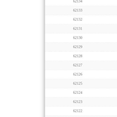
62134
62133
62132
62131
62130
62129
62128
62127
62126
62125
62124
62123
62122