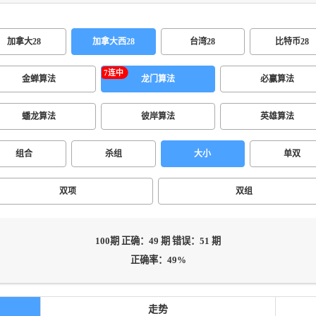
加拿大28
加拿大西28
台湾28
比特币28
金蝉算法
龙门算法
必赢算法
蟠龙算法
彼岸算法
英雄算法
组合
杀组
大小
单双
双项
双组
100期 正确：49 期 错误：51 期
正确率：49%
走势