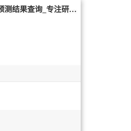
易记地址:28yc.com-加拿大pc28-提前在线预测官网-加拿大28pc预测结果查询_专注研究加拿大预测!