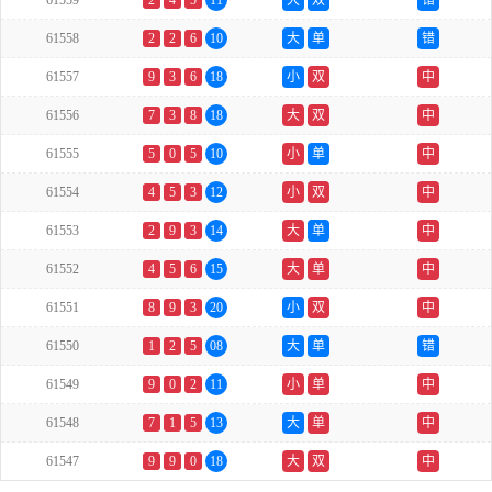
61559
2
4
5
11
大
双
错
61558
2
2
6
10
大
单
错
61557
9
3
6
18
小
双
中
61556
7
3
8
18
大
双
中
61555
5
0
5
10
小
单
中
61554
4
5
3
12
小
双
中
61553
2
9
3
14
大
单
中
61552
4
5
6
15
大
单
中
61551
8
9
3
20
小
双
中
61550
1
2
5
08
大
单
错
61549
9
0
2
11
小
单
中
61548
7
1
5
13
大
单
中
61547
9
9
0
18
大
双
中