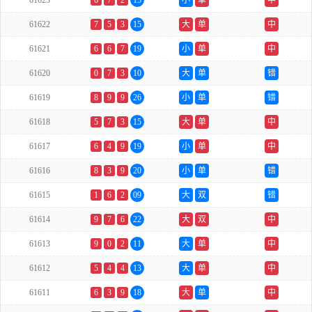
61623
6
7
2
15
小
单
中
61622
7
5
3
15
大
单
中
61621
6
6
7
19
小
单
中
61620
0
7
3
10
大
单
错
61619
8
9
9
26
小
单
错
61618
5
7
3
15
大
单
中
61617
6
4
9
19
小
单
中
61616
8
3
9
20
小
单
错
61615
1
6
2
09
大
双
错
61614
9
7
6
22
大
双
中
61613
9
0
2
11
大
单
中
61612
5
4
4
13
大
单
中
61611
6
3
9
18
大
单
中