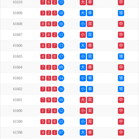
61610
7
6
2
15
大
单
中
61609
3
2
5
10
大
单
错
61608
8
6
2
16
小
双
中
61607
3
6
2
11
小
双
中
61606
4
2
7
13
大
单
中
61605
4
5
8
17
小
双
错
61604
7
2
0
09
大
单
中
61603
9
5
0
14
小
单
错
61602
7
1
8
16
小
单
错
61601
7
9
0
16
大
双
中
61600
1
7
4
12
小
双
中
61599
5
9
8
22
小
双
中
61598
4
2
1
07
大
单
中