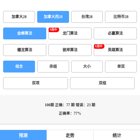
加拿大28
加拿大西28
台湾28
比特币28
金蝉算法
龙门算法
必赢算法
蟠龙算法
彼岸算法
英雄算法
组合
杀组
大小
单双
双项
双组
100期 正确：77 期 错误：23 期
正确率：77%
预测
走势
统计