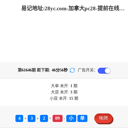
易记地址:28yc.com-加拿大pc28-提前在线预测官网-加拿大28pc预测结果查询_专注研究加拿大预测!
第
61646
期 距下期:
46
分
56
秒
广告开关：
大单
未开:
1
期
大双
未开:
3
期
小双
未开:
15
期
4
3
2
09
小
单
咪牌
+
+
=
-