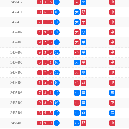
3467412
9
5
6
20
大
单
中
3467411
0
6
0
06
大
双
中
3467410
7
1
3
11
大
单
中
3467409
4
9
8
21
大
双
中
3467408
9
2
5
16
大
单
中
3467407
9
3
0
12
小
单
中
3467406
5
1
1
07
大
单
中
3467405
4
7
5
16
大
单
中
3467404
1
5
0
06
小
双
中
3467403
7
8
1
16
小
单
错
3467402
0
8
0
08
小
单
中
3467401
8
6
5
19
小
双
错
3467400
0
9
9
18
小
双
中