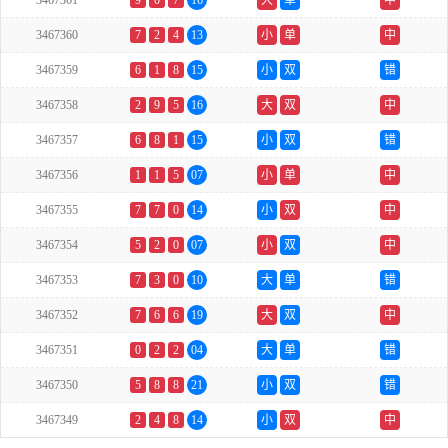
3467361
9
0
7
16
大
单
中
3467360
7
2
4
13
小
单
中
3467359
6
1
8
15
小
双
错
3467358
2
9
5
16
大
双
中
3467357
6
8
1
15
小
双
错
3467356
1
1
5
07
小
单
中
3467355
7
7
0
14
小
双
中
3467354
5
2
0
07
小
双
中
3467353
7
3
0
10
大
单
错
3467352
7
6
6
19
大
双
中
3467351
0
2
2
04
大
单
错
3467350
5
8
8
21
小
双
错
3467349
2
4
8
14
小
双
中