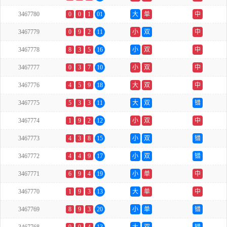
3467780
0
0
1
01
大
单
中
3467779
0
9
2
11
小
双
中
3467778
8
3
5
16
小
双
中
3467777
0
3
7
10
小
双
中
3467776
4
5
9
18
大
双
中
3467775
5
3
3
11
大
双
错
3467774
1
9
2
12
小
双
中
3467773
4
3
8
15
小
双
错
3467772
4
4
9
17
小
双
错
3467771
6
9
4
19
小
单
中
3467770
1
9
3
13
大
单
中
3467769
8
9
3
20
小
单
错