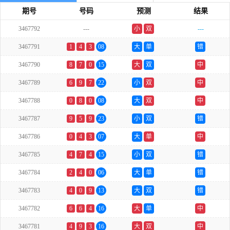
期号
号码
预测
结果
3467792
---
小
双
---
3467791
1
4
3
08
大
单
错
3467790
8
7
0
15
大
双
中
3467789
6
9
7
22
小
双
中
3467788
0
8
0
08
大
双
中
3467787
9
5
9
23
小
双
错
3467786
0
4
3
07
大
单
中
3467785
4
7
4
15
小
双
错
3467784
2
4
0
06
大
单
错
3467783
4
0
9
13
大
双
错
3467782
6
6
4
16
大
单
中
3467781
4
9
3
16
大
双
中