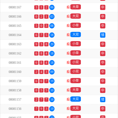
大单
08081167
3
1
2
06
殺
中
大双
08081166
0
2
1
03
殺
中
小单
08081165
5
0
3
08
殺
中
大双
08081164
6
7
5
18
殺
错
小单
08081163
9
3
8
20
殺
中
小单
08081162
6
8
4
18
殺
中
小双
08081161
6
8
4
18
殺
中
小双
08081160
2
4
3
09
殺
中
小单
08081159
6
6
7
19
殺
中
大单
08081158
0
5
5
10
殺
中
大双
08081157
2
7
7
16
殺
错
大双
08081156
7
9
3
19
殺
中
小双