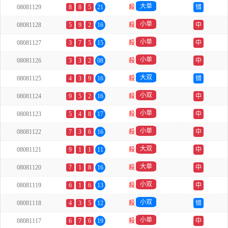
大单
08081129
8
8
5
21
殺
错
小单
08081128
5
9
2
16
殺
中
小单
08081127
3
7
5
15
殺
中
小单
08081126
3
3
2
08
殺
中
大双
08081125
4
3
9
16
殺
错
小双
08081124
9
5
2
16
殺
中
小单
08081123
5
4
8
17
殺
中
小单
08081122
7
3
6
16
殺
中
大双
08081121
9
1
1
11
殺
中
大单
08081120
7
1
8
16
殺
中
小双
08081119
6
1
6
13
殺
中
小双
08081118
4
3
5
12
殺
错
小单
08081117
6
7
6
19
殺
中