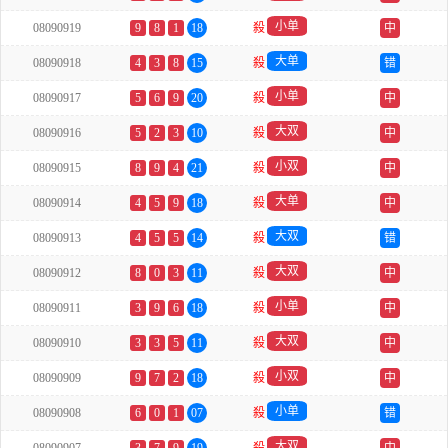
小单
08090919
9
8
1
18
殺
中
大单
08090918
4
3
8
15
殺
错
小单
08090917
5
6
9
20
殺
中
大双
08090916
5
2
3
10
殺
中
小双
08090915
8
9
4
21
殺
中
大单
08090914
4
5
9
18
殺
中
大双
08090913
4
5
5
14
殺
错
大双
08090912
8
0
3
11
殺
中
小单
08090911
3
9
6
18
殺
中
大双
08090910
3
3
5
11
殺
中
小双
08090909
9
7
2
18
殺
中
小单
08090908
6
0
1
07
殺
错
大双