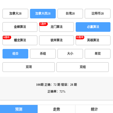
加拿大28
加拿大西28
台湾28
比特币28
金蝉算法
龙门算法
必赢算法
蟠龙算法
彼岸算法
英雄算法
组合
杀组
大小
单双
双项
双组
100期 正确：72 期 错误：28 期
正确率：72%
预测
走势
统计