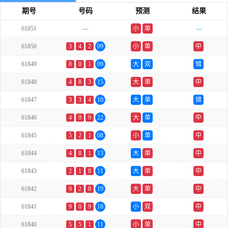
期号
号码
预测
结果
61851
---
小
单
---
61850
3
4
2
09
小
单
中
61849
8
0
1
09
大
双
错
61848
4
8
3
15
大
单
中
61847
3
3
4
10
大
单
错
61846
4
9
9
22
大
单
中
61845
5
2
1
08
小
单
中
61844
4
8
1
13
大
单
中
61843
2
1
8
11
大
单
中
61842
9
2
8
19
大
单
中
61841
9
0
9
18
小
双
中
61840
5
5
1
11
小
单
中