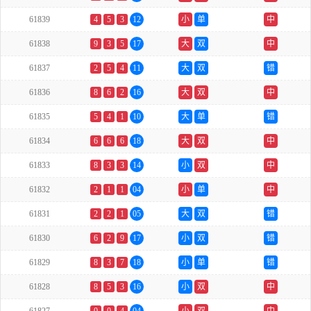
61839
4
5
3
12
小
单
中
61838
9
3
5
17
大
双
中
61837
2
5
4
11
大
双
错
61836
8
6
2
16
大
双
中
61835
5
4
1
10
大
单
错
61834
6
6
6
18
大
双
中
61833
8
3
3
14
小
双
中
61832
2
1
1
04
小
单
中
61831
2
2
1
05
大
双
错
61830
6
2
9
17
小
双
错
61829
8
3
7
18
小
单
错
61828
8
5
3
16
小
双
中